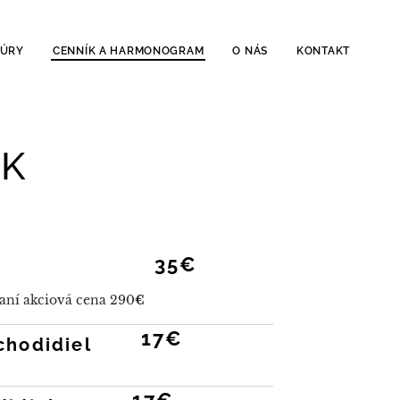
DÚRY
CENNÍK A HARMONOGRAM
O NÁS
KONTAKT
ÍK
35€
aní akciová cena 290
€
17€
chodidiel