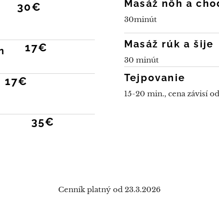
Masáž nôh a cho
30€
30minút
Masáž rúk a šije
17€
n
30 minút
Tejpovanie
17€
15-20 min., cena závisí od
35€
Cenník platný od 23.3.2026