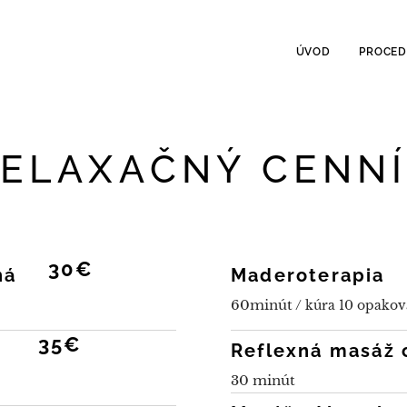
ÚVOD
PROCE
ELAXAČNÝ CENN
30€
ná
Maderoterapia
60minút /
kúra 10 opakov
35€
Reflexná masáž 
30 minút