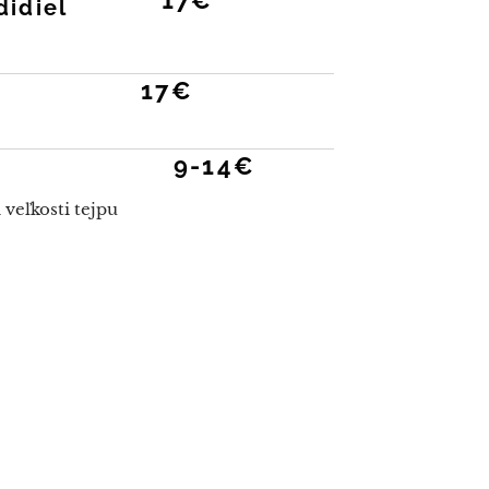
17€
didiel
17€
9-14€
 veľkosti tejpu